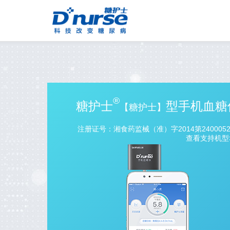
®
糖护士
型手机血糖
【糖护士】
注册证号：湘食药监械（准）字2014第240005
查看支持机型