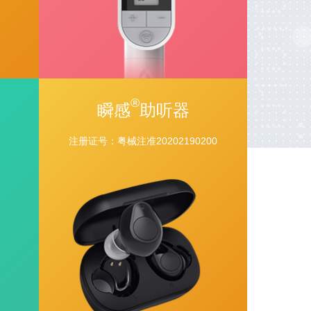
®
瞬感
助听器
注册证号：粤械注准20202190200