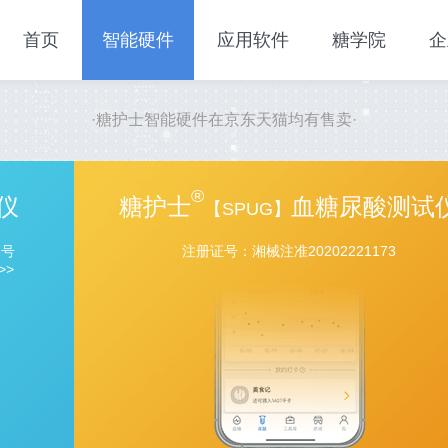
首页
智能硬件
应用软件
糖学院
企
·糖护士智能硬件在京东天猫均有售卖·
®
仪
糖护士
血糖尿酸测试
【SPUG】
2号
注册证号：湘械注准20202221173
>>