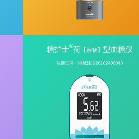
®
糖护士
荷
型血糖仪
【亲智】
注册证号：湘械注准20162400048